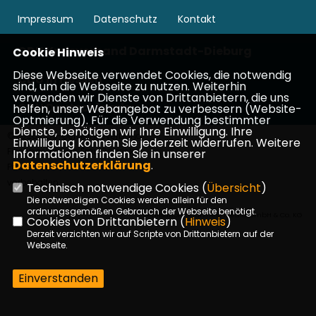
Impressum
Datenschutz
Kontakt
CDU Kreisverband Darmstadt-Dieburg
Cookie Hinweis
Diese Webseite verwendet Cookies, die notwendig
CDU in Hessen
sind, um die Webseite zu nutzen. Weiterhin
verwenden wir Dienste von Drittanbietern, die uns
CDU Deutschlands
helfen, unser Webangebot zu verbessern (Website-
Optmierung). Für die Verwendung bestimmter
Dienste, benötigen wir Ihre Einwilligung. Ihre
©2026 CDU-Gemeindeverband
Einwilligung können Sie jederzeit widerrufen. Weitere
Fischbachtal c/o Frau Gabriele
Informationen finden Sie in unserer
Datenschutzerklärung
.
Pauker-Buß | Alle Rechte
vorbehalten.
Technisch notwendige Cookies (
Übersicht
)
Die notwendigen Cookies werden allein für den
ordnungsgemäßen Gebrauch der Webseite benötigt.
Realisation: Sharkness Media GmbH & Co. KG
Cookies von Drittanbietern (
Hinweis
)
Derzeit verzichten wir auf Scripte von Drittanbietern auf der
Webseite.
Einverstanden