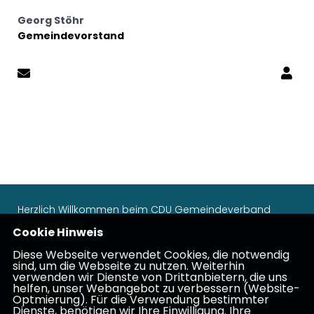
Georg Stöhr
Gemeindevorstand
Herzlich Willkommen beim CDU Gemeindeverband
Fischbachtal
Cookie Hinweis
Diese Webseite verwendet Cookies, die notwendig
sind, um die Webseite zu nutzen. Weiterhin
verwenden wir Dienste von Drittanbietern, die uns
helfen, unser Webangebot zu verbessern (Website-
Impressum
Datenschutz
Kontakt
Optmierung). Für die Verwendung bestimmter
Dienste, benötigen wir Ihre Einwilligung. Ihre