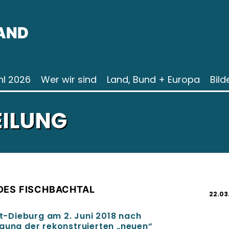
AND
l 2026
Wer wir sind
Land, Bund + Europa
Bild
EILUNG
DES FISCHBACHTAL
22.03
-Dieburg am 2. Juni 2018 nach
igung der rekonstruierten „neuen“