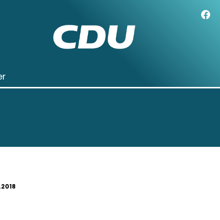
er
.2018