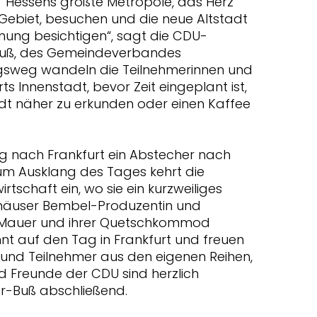
Hessens größte Metropole, das Herz
Gebiet, besuchen und die neue Altstadt
ffnung besichtigen“, sagt die CDU-
Buß, des Gemeindeverbandes
gsweg wandeln die Teilnehmerinnen und
s Innenstadt, bevor Zeit eingeplant ist,
adt näher zu erkunden oder einen Kaffee
ug nach Frankfurt ein Abstecher nach
um Ausklang des Tages kehrt die
rtschaft ein, wo sie ein kurzweiliges
äuser Bembel-Produzentin und
a Mauer und ihrer Quetschkommod
nnt auf den Tag in Frankfurt und freuen
 und Teilnehmer aus den eigenen Reihen,
d Freunde der CDU sind herzlich
er-Buß abschließend.