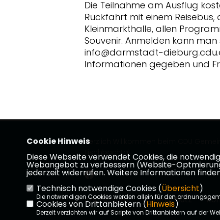
Die Teilnahme am Ausflug koste
Rückfahrt mit einem Reisebus, 
Kleinmarkthalle, allen Progra
Souvenir. Anmelden kann man si
info@darmstadt-dieburg.cdu.d
Informationen gegeben und F
Cookie Hinweis
Herzlich Willkommen beim CDU Geme
Fischbachtal
Diese Webseite verwendet Cookies, die notwendig s
Webangebot zu verbessern (Website-Optmierung). F
jederzeit widerrufen. Weitere Informationen finden
Technisch notwendige Cookies (
Übersicht
)
Die notwendigen Cookies werden allein für den ordnungsge
Impressum
Datenschutz
Kon
Cookies von Drittanbietern (
Hinweis
)
Derzeit verzichten wir auf Scripte von Drittanbietern auf der We