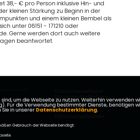
t 38,- € pro Person inklusive Hin- und
der kleinen Stärkung zu Beginn in der
mmpunkten und einem kleinen Bembel als
ch unter 06151 - 171210 oder
e. Gerne werden dort auch weitere
ragen beantwortet.
indeverband
CDU Kreisverband
Darmstadt-Dieburg
ind, um die Webseite zu nutzen. Weiterhin verwenden wir 
CDU in Hessen
ür die Verwendung bestimmter Dienste, benötigen wir Ihr
 Sie in unserer
Datenschutzerklärung
.
CDU Deutschlands
mäßen Gebrauch der Webseite benötigt.
takt
bseite.